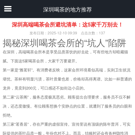
深圳喝茶的地方推荐
深圳高端喝茶会所避坑清单：这5家千万别去！
发布日期：2025-12-10 09:39 点击次数：137
揭秘深圳喝茶会所的“坑人”陷阱
在深圳，高端喝茶会所本是享受品质茶饮的好去处，可有些地方却暗藏猫
腻。下面这5家喝茶会所，大家千万要避开。
第一家是“雅茗轩”。有消费者反映，这家会所环境看似高端，实则卫生状况
堪忧。茶杯有明显污渍，茶叶质量也差，价格却高得离谱。比如一杯普通的
龙井，竟卖到200元，可口感还不如街边小店的。
第二家“云茶阁”，服务态度极其恶劣。顾客提出合理要求，服务员不仅不解
决，还态度傲慢。有位顾客想换个安静点的位置，就遭到了服务员的白眼和
拒绝。
第三家“茗香居”，存在严重的虚假宣传。宣传里说有顶级的陈年普洱，可实
际提供的茶叶品质一般，年份也对不上。而且，结账时还会有各种隐性消