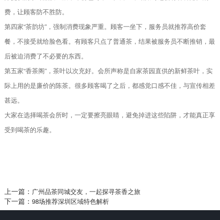
费，让顾客防不胜防。
第四家“茶韵坊”，强制消费现象严重。顾客一坐下，服务员就推荐高价套
餐，不接受就给脸色看。有顾客只点了普通茶，结果被服务员不断推销，最
后被迫消费了不必要的东西。
第五家“香茶阁”，茶叶以次充好。会所声称是自家茶园直供的新鲜茶叶，实
际上用的是廉价的陈茶。很多顾客喝了之后，都感觉口感不佳，与宣传相差
甚远。
大家在选择喝茶会所时，一定要擦亮眼睛，避免掉进这些陷阱，才能真正享
受到喝茶的乐趣。
上一篇：
广州品茶同城交友，一起探寻茶香之旅
下一篇：
98场推荐深圳区域特色解析